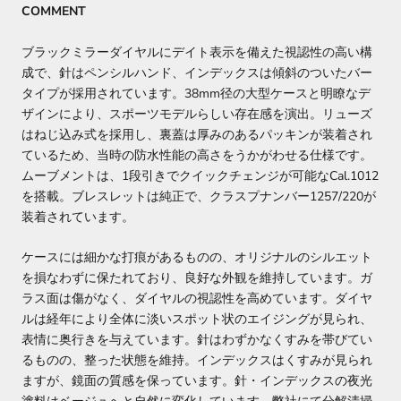
COMMENT
ブラックミラーダイヤルにデイト表示を備えた視認性の高い構
成で、針はペンシルハンド、インデックスは傾斜のついたバー
タイプが採用されています。38mm径の大型ケースと明瞭なデ
ザインにより、スポーツモデルらしい存在感を演出。リューズ
はねじ込み式を採用し、裏蓋は厚みのあるパッキンが装着され
ているため、当時の防水性能の高さをうかがわせる仕様です。
ムーブメントは、1段引きでクイックチェンジが可能なCal.1012
を搭載。ブレスレットは純正で、クラスプナンバー1257/220が
装着されています。
ケースには細かな打痕があるものの、オリジナルのシルエット
を損なわずに保たれており、良好な外観を維持しています。ガ
ラス面は傷がなく、ダイヤルの視認性を高めています。ダイヤ
ルは経年により全体に淡いスポット状のエイジングが見られ、
表情に奥行きを与えています。針はわずかなくすみを帯びてい
るものの、整った状態を維持。インデックスはくすみが見られ
ますが、鏡面の質感を保っています。針・インデックスの夜光