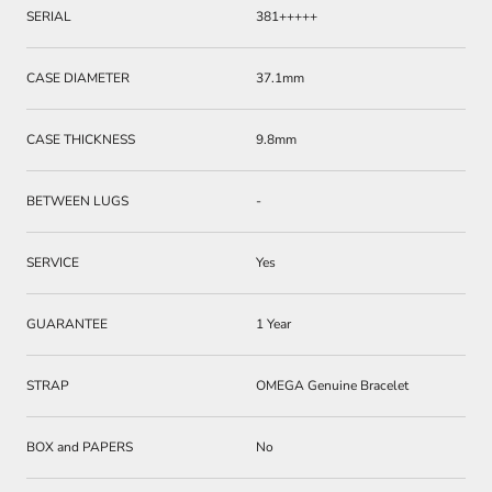
SERIAL
381+++++
CASE DIAMETER
37.1mm
CASE THICKNESS
9.8mm
BETWEEN LUGS
-
SERVICE
Yes
GUARANTEE
1 Year
STRAP
OMEGA Genuine Bracelet
BOX and PAPERS
No