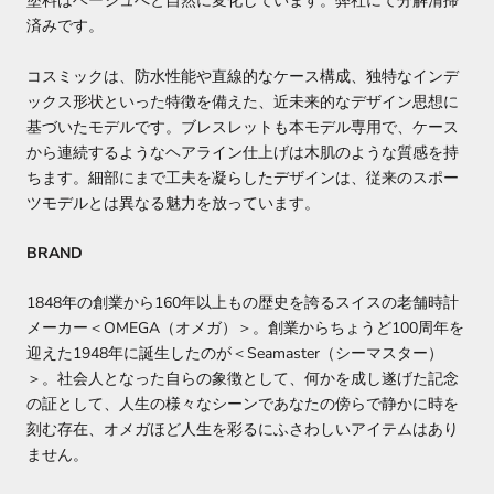
塗料はベージュへと自然に変化しています。弊社にて分解清掃
済みです。
コスミックは、防水性能や直線的なケース構成、独特なインデ
ックス形状といった特徴を備えた、近未来的なデザイン思想に
基づいたモデルです。ブレスレットも本モデル専用で、ケース
から連続するようなヘアライン仕上げは木肌のような質感を持
ちます。細部にまで工夫を凝らしたデザインは、従来のスポー
ツモデルとは異なる魅力を放っています。
BRAND
1848年の創業から160年以上もの歴史を誇るスイスの老舗時計
メーカー＜OMEGA（オメガ）＞。創業からちょうど100周年を
迎えた1948年に誕生したのが＜Seamaster（シーマスター）
＞。社会人となった自らの象徴として、何かを成し遂げた記念
の証として、人生の様々なシーンであなたの傍らで静かに時を
刻む存在、オメガほど人生を彩るにふさわしいアイテムはあり
ません。