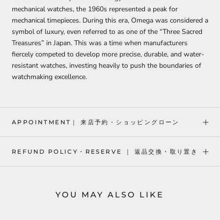
mechanical watches, the 1960s represented a peak for
mechanical timepieces. During this era, Omega was considered a
symbol of luxury, even referred to as one of the “Three Sacred
Treasures” in Japan. This was a time when manufacturers
fiercely competed to develop more precise, durable, and water-
resistant watches, investing heavily to push the boundaries of
watchmaking excellence.
APPOINTMENT｜ 来店予約・ショッピングローン
REFUND POLICY・RESERVE ｜ 返品交換・取り置き
YOU MAY ALSO LIKE