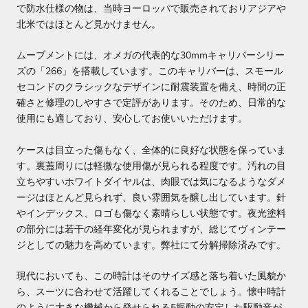
で防水仕様の物は、当時ヨーロッパで販売されておりアジアや
北米ではほとんど見かけません。
ムーブメントには、オメガの代表的な30mmキャリバーシリー
ズの「266」を搭載しています。このキャリバーは、スモール
セコンドのクラシックなデザインに耐震装置を備え、時間の正
確さと修理のしやすさで定評があります。そのため、日常的な
使用にも適しており、安心してお使いいただけます。
ケースは目立った傷もなく、全体的に良好な状態を保っていま
す。裏蓋周りには軽微な使用傷が見られる程度です。汚れの目
立ちやすいホワイトダイヤルは、肉眼では気になるようなダメ
ージはほとんど見られず、良い雰囲気を醸し出しています。針
やインデックス、ロゴも傷なく素晴らしい状態です。夜光塗料
の部分には若干の経年変化が見られますが、総じてヴィンテー
ジとしての魅力を高めています。弊社にて分解掃除済みです。
現代においても、この時計はそのサイズ感と落ち着いた風貌か
ら、スーツに合わせて活躍してくれることでしょう。懐中時計
のように大きな機械から発せられる5振動の安定した駆動音が、