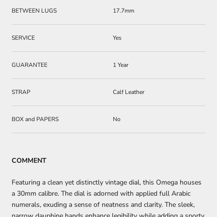
BETWEEN LUGS
17.7mm
SERVICE
Yes
GUARANTEE
1 Year
STRAP
Calf Leather
BOX and PAPERS
No
COMMENT
Featuring a clean yet distinctly vintage dial, this Omega houses
a 30mm calibre. The dial is adorned with applied full Arabic
numerals, exuding a sense of neatness and clarity. The sleek,
narrow dauphine hands enhance legibility while adding a sporty