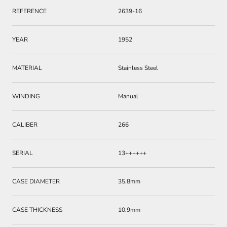
REFERENCE
2639-16
YEAR
1952
MATERIAL
Stainless Steel
WINDING
Manual
CALIBER
266
SERIAL
13++++++
CASE DIAMETER
35.8mm
CASE THICKNESS
10.9mm