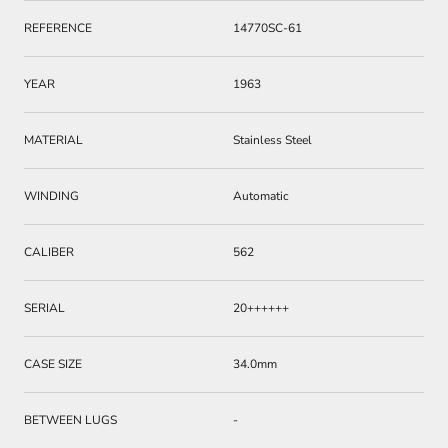
REFERENCE
14770SC-61
YEAR
1963
MATERIAL
Stainless Steel
WINDING
Automatic
CALIBER
562
SERIAL
20++++++
CASE SIZE
34.0mm
BETWEEN LUGS
-