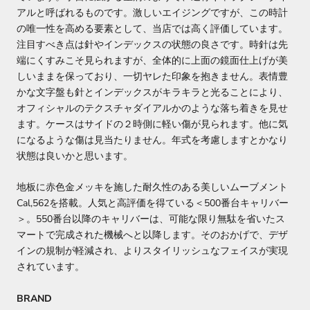
アルと呼ばれるものです。激しいエイジングですが、この時計
の唯一性を高める要素として、当店では高く評価しています。
注目すべき点は針やインデックスの状態の良さです。時針は先
端にくすみこそ見られますが、全体的に上面の鏡面仕上げが美
しいままを保っており、一切ヤレた印象を抱きません。表情豊
かな文字盤も針とインデックスがキラキラと光ることにより、
オフィシャルのテクスチャダイアルかのような落ち着きを見せ
ます。ケースはサイドの２時側に軽い傷が見られます。他に気
になるような傷は見当たりません。年式を考慮しますとかなり
状態は良いかと思います。
地板に赤色金メッキを施した耐久性のある美しいムーブメント
Cal,562を搭載。人気と高評価を得ている＜500番台キャリバー
＞。550番台以降のキャリバーは、可能な限り無駄を省いたス
マートで完成された機械へと以降します。そのおかげで、デザ
インの規制が軽減され、よりスタイリッシュなフェイスが実現
されています。
BRAND