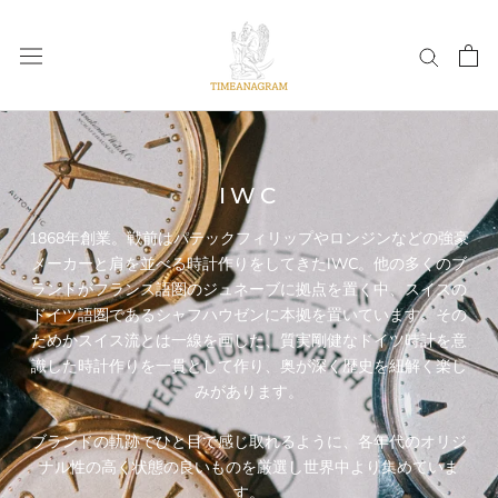
Skip
to
content
IWC
1868年創業。戦前はパテックフィリップやロンジンなどの強豪
メーカーと肩を並べる時計作りをしてきたIWC。他の多くのブ
ランドがフランス語圏のジュネーブに拠点を置く中、スイスの
ドイツ語圏であるシャフハウゼンに本拠を置いています。その
ためかスイス流とは一線を画した、質実剛健なドイツ時計を意
識した時計作りを一貫として作り、奥が深く歴史を紐解く楽し
みがあります。
ブランドの軌跡でひと目で感じ取れるように、各年代のオリジ
ナル性の高く状態の良いものを厳選し世界中より集めていま
す。