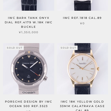
IWC BARK TANK ONYX
IWC REF.1818 CAL.89
DIAL REF.4179 W.18K IWC
¥0
BUCKLE
¥1,350,000
SOLD OUT
SOLD OUT
PORSCHE DESIGN BY IWC
IWC 18K YELLOW GOLD
OCEAN 500 REF.3523
33MM CALATRAVA CASE
CAL.89