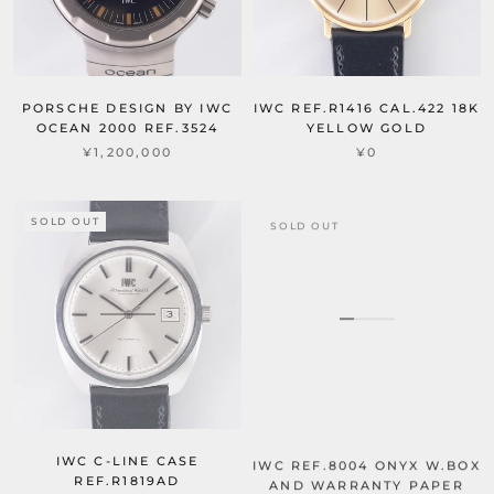
PORSCHE DESIGN BY IWC
IWC REF.R1416 CAL.422 18K
OCEAN 2000 REF.3524
YELLOW GOLD
¥1,200,000
¥0
SOLD OUT
SOLD OUT
IWC C-LINE CASE
IWC REF.8004 ONYX W.BOX
REF.R1819AD
AND WARRANTY PAPER