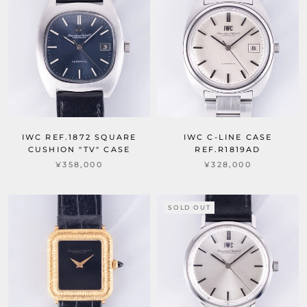
IWC REF.1872 SQUARE
IWC C-LINE CASE
CUSHION "TV" CASE
REF.R1819AD
¥358,000
¥328,000
SOLD OUT