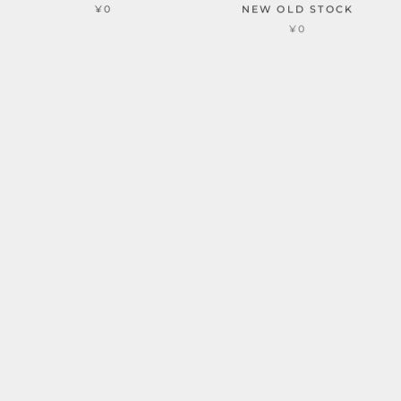
NEW OLD STOCK
¥0
¥0
SOLD OUT
IWC REF.807A CAL.8541
IWC REF.818 CAL.8541B
¥268,000
¥0
SOLD OUT
SOLD OUT