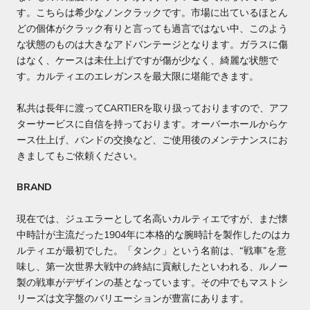
す。こちらは希少なノンクラックです。市場に出ているほとん
どの個体がクラック有りと言っても過言ではない中、このよう
な状態のものは大きなアドバンテージとなります。ガラスに傷
はなく、ケースは未仕上げですが傷が少なく、綺麗な状態で
す。カルティエのエレガンスを最大限に堪能できます。
私共は長年に渡ってCARTIERを取り扱っておりますので、アフ
ターサービスに自信を持っております。オーバーホールからケ
ース仕上げ、バンドの交換など、ご使用後のメンテナンスにお
きましてもご依頼ください。
BRAND
現在では、ジュエラーとして名高いカルティエですが、まだ懐
中時計が主流だった1904年に本格的な腕時計を製作したのはカ
ルティエが最初でした。「タンク」という名前は、“戦車”を意
味し、第一次世界大戦中の終結に貢献したといわれる、ルノー
製の戦車がデザインの基となっています。その中でもマストシ
リーズは文字盤のバリエーションが豊富にあります。