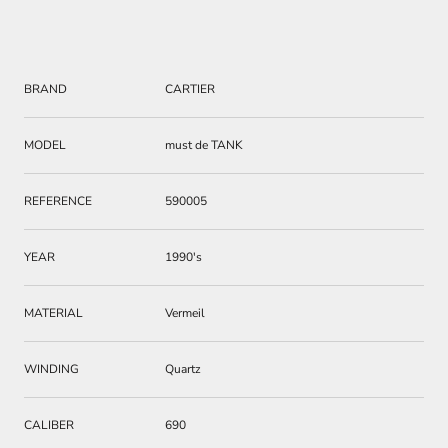
BRAND
CARTIER
MODEL
must de TANK
REFERENCE
590005
YEAR
1990's
MATERIAL
Vermeil
WINDING
Quartz
CALIBER
690