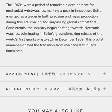
The 1960s were a period of remarkable development for
mechanical wristwatches, marking a peak in innovation. Seiko
emerged as a leader in both precision and mass production
during this era, rivaling and surpassing global competitors.
Concurrently, the industry began shifting towards electronic
watches, culminating in Seiko's groundbreaking release of the
world's first quartz wristwatch in December 1969. This pivotal
moment signified the transition from mechanical to quartz
timepieces.
APPOINTMENT｜ 来店予約・ショッピングローン
REFUND POLICY・RESERVE ｜ 返品交換・取り置き
YOU MAY ALSO LIKE