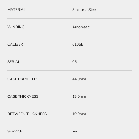
MATERIAL
Stainless Steel
WINDING
Automatic
CALIBER
6105B
SERIAL
05++++
CASE DIAMETER
44.0mm
CASE THICKNESS
13.0mm
BETWEEN THICKNESS
19.0mm
SERVICE
Yes