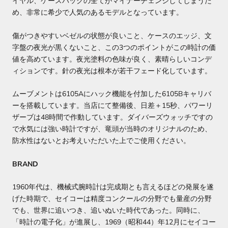
イヤル、ケースバックの全てがマイナーチェンジしてしまうた
め、非常に希少で人気のあるモデルとなっています。
傷がつきやすいベゼルの状態が良いこと、ケースのエッジ、文
字盤の夜光が黒くないこと、この3つのポイントがこの時計の価
値を高めています。夜光塗料の色味が良く、素晴らしいコンデ
ィションです。針の夜光は根本が若干フェード化しています。
ムーブメントは6105Aにハック機能を付加した6105Bキャリバ
ーを搭載しています。当店にて整備後、日差＋15秒、パワーリ
ザーブは48時間で作動しています。ダイバーズウォッチですの
で水気には強い時計ですが、竜頭が当時のオリジナルのため、
防水性はないとお考えいただいた上でご使用ください。
BRAND
1960年代は、機械式腕時計は完成期とも言えるほどの発展を遂
げた時期で、セイコーは精度コンクールの分野でも量産の分野
でも、世界に追いつき、追いぬいた時代であった。同時に、
「時計の電子化」が進展し、1969（昭和44）年12月にセイコー