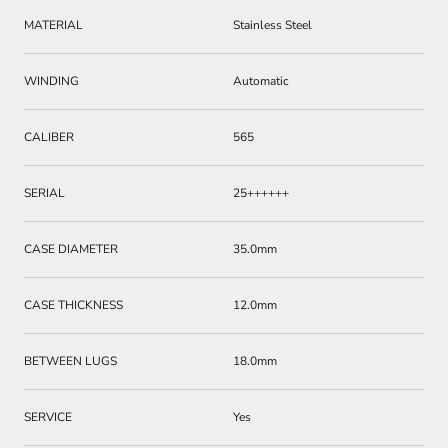
MATERIAL
Stainless Steel
WINDING
Automatic
CALIBER
565
SERIAL
25++++++
CASE DIAMETER
35.0mm
CASE THICKNESS
12.0mm
BETWEEN LUGS
18.0mm
SERVICE
Yes