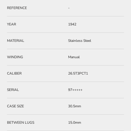
REFERENCE
-
YEAR
1942
MATERIAL
Stainless Steel
WINDING
Manual
CALIBER
26.5T3PCT1
SERIAL
97+++++
CASE SIZE
30.5mm
BETWEEN LUGS
15.0mm