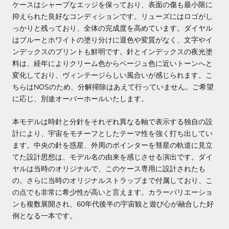
ケースはシャープなエッジを保っており、表面の傷も最小限に
抑えられた良好なコンディションです。リューズにはロゴがし
っかりと残っており、全体の完成度を高めています。ダイヤル
はブルーとホワイトの塗り分けに退色や変質がなく、文字やイ
ンデックスのプリントも鮮明です。針とインデックスの夜光塗
料は、経年によりクリーム色からベージュ色に近いトーンへと
変化しており、ヴィンテージらしい風合いが感じられます。
こ
ちらはNOSのため、分解掃除はあえて行っていません。ご希望
に応じ、別途オーバーホールいたします。
本モデルは時針と分針をそれぞれ異なる軸で表示する独自の設
計により、宇宙をモチーフとしたテーマ性を強く打ち出してい
ます。中央の針を惑星、外周のポインターを彗星の軌道に見立
てた設計思想は、モデル名の由来を感じさせる演出です。ダイ
ヤルは当時のオリジナルで、このケース専用に設計されたも
の。さらに当時のオリジナルストラップまで付属しており、こ
の点でも非常に希少性が高いと言えます。カラーバリエーショ
ンも複数展開され、60年代後半の宇宙観と遊び心が融合した好
例となる一本です。