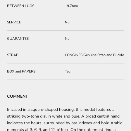
BETWEEN LUGS
19.7mm
SERVICE
No
GUARANTEE
No
STRAP
LONGINES Genuine Strap and Buckle
BOX and PAPERS
Tag
COMMENT
Encased in a square-shaped housing, this model features a
striking two-tone dial in white and blue. A broad central hand
indicates the hours, surrounded by bar indexes and bold Arabic
numerals at 3, 6, 9, and 12 o’clock. On the outermost ring, a