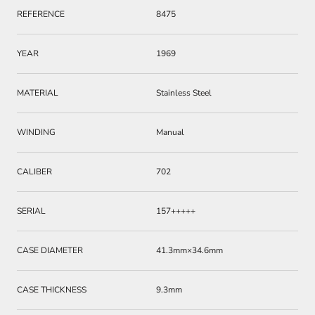
REFERENCE
8475
YEAR
1969
MATERIAL
Stainless Steel
WINDING
Manual
CALIBER
702
SERIAL
157+++++
CASE DIAMETER
41.3mm×34.6mm
CASE THICKNESS
9.3mm