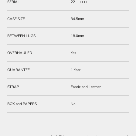
SERIAL
22++++++
CASE SIZE
34.5mm
BETWEEN LUGS
18.0mm
OVERHAULED
Yes
GUARANTEE
1 Year
STRAP
Fabric and Leather
BOX and PAPERS
No