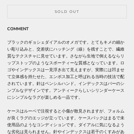
SOLD OUT
COMMENT
ブラックのギョシェダイアルのオメガです。とてもキメの細か
い彫り込みと、交差状にハッチング（線）を残すことで、繊維
質なテクスチャに見せています。さながら生地で例えるならリ
ップストップのようなスポーティーな質感となっています。ロ
ゴやインデックスは一見浮き出て見えますが、実際には凹ませ
て立体感を持たせた、エンボス加工と呼ばれる当時の技法で配
されています。針はペンシルハンド。インデックスはバーのシ
ンプルなデザインです。アンティークらしいシリンダーケース
にシンプルなラグが楽しめる一品です。
ケースはルーペで注視すると小傷が散見されますが、フォルム
が良くラグのエッジが立っています。ケースバックはまるで未
使用品のようなコンディションです。ダイアルに気になるよう
な劣化は見られません。針やインデックスは若干のくすみがあ