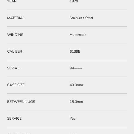
YEAR
1979
MATERIAL
Stainless Steel
WINDING
Automatic
CALIBER
6139B
SERIAL
94++++
CASE SIZE
40.0mm
BETWEEN LUGS
18.0mm
SERVICE
Yes